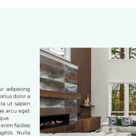
r adipiscing
arius dolor a
tra ut sapien
tae arcu eget
eque.
enim facilisis
ittis. Nulla