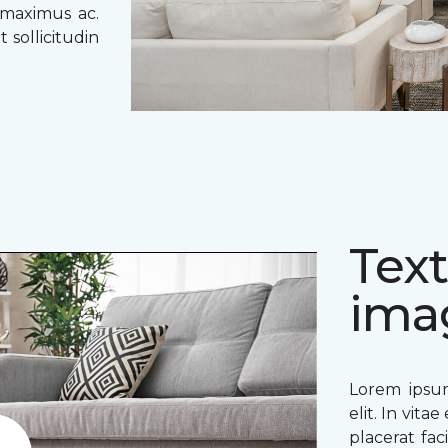
 maximus ac.
 sollicitudin
Text
ima
Lorem ipsum
elit. In vit
placerat fac