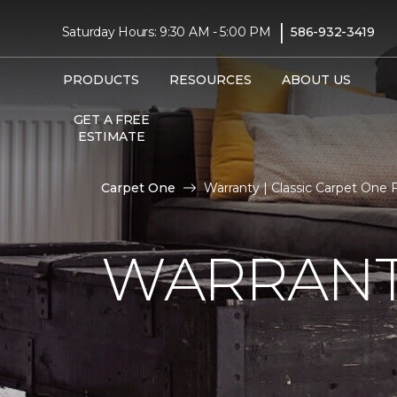
|
Saturday Hours: 9:30 AM - 5:00 PM
586-932-3419
PRODUCTS
RESOURCES
ABOUT US
GET A FREE
ESTIMATE
Carpet One
Warranty | Classic Carpet One
WARRAN