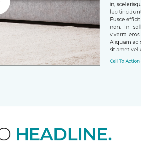
in, sceleris
Play
leo tincidun
Fusce efficit
non. In sol
viverra ero
Aliquam ac o
sit amet vel o
Call To Action
EO
HEADLINE.