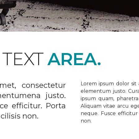
 TEXT
AREA.
met, consectetur
Lorem ipsum dolor sit a
elementum justo. Curabi
ementumena justo.
ipsum quam, pharetra u
e efficitur. Porta
Aliquam vitae arcu ege
neque. Fusce efficitur 
ilisis non.
non.